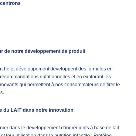
ncentrons
ur
de
notre développement de
produit
erche et développement développent des formules en
 recommandations nutritionnelles et en explorant les
innovants qui permettent à nos consommateurs de tirer le
s.
ce du LAIT dans
notre
innovation
.
nnier dans le développement d’ingrédients à base de lait
t leur utilisation dans la nutrition infantile : Protéine