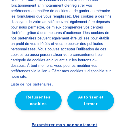
info@lns-privatelabel.com
fonctionnement afin notamment d’enregistrer vos
préférences en matière de cookies et de garder en mémoire
Lactalis Nutrition Santé
les formulaires que vous remplissez. Des cookies à des fins
d’analyse de votre activité peuvent également être déposés
Nous découvrir
pour nous permettre, de mieux comprendre vos centres
Notre expertise
d'intérêts grâce à des mesures d’audience. Des cookies de
nos partenaires peuvent également être utilisés pour établir
Nos produits
un profil de vos intérêts et vous proposer des publicités
Nos engagements
personnalisées. Vous pouvez accepter l’utilisation de ces
cookies ou aussi personnaliser votre consentement par
Blog
catégorie de cookies en cliquant sur les boutons ci-
Divers
dessous. À tout moment, vous pourrez modifier vos
préférences via le lien « Gérer mes cookies » disponible sur
Plan du site
notre site.
Mentions légales
Liste de nos partenaires.
Politique de données personnelles
Refuser les
Autoriser et
Politique de Gestion des Cookies
cookies
fermer
Accessibilité
Réalisation Concept Image
Paramétrer mon consentement