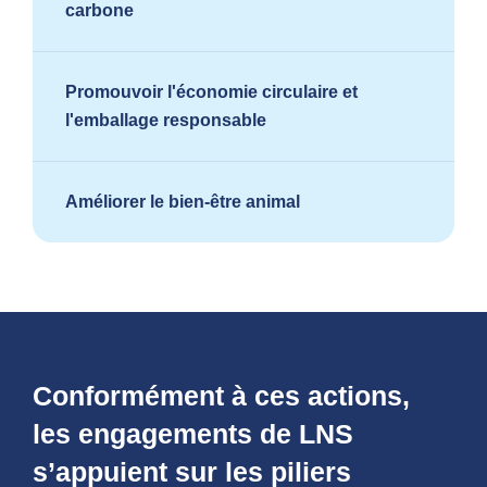
carbone
Promouvoir l'économie circulaire et
l'emballage responsable
Améliorer le bien-être animal
Réduction d’au moins 25 % de nos
émissions de type 1 et 2 d’ici à 2025.
Réduction d’au moins 50 % de nos
émissions de type 1 et 2 d’ici à 2033.
Zéro carbone net d’ici 2050 (champs
d’application 1, 2 et 3).
Conformément à ces actions,
les engagements de LNS
100 % des solutions d’emballage actuelles
s’appuient sur les piliers
et futures seront examinées à l’aide d’un