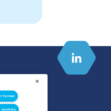
et fermer
les
s cookies