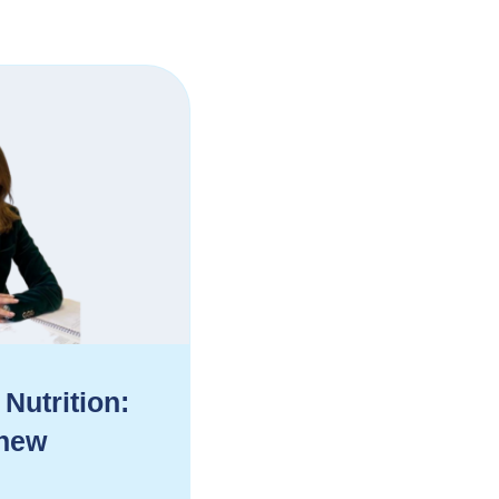
 Nutrition:
 new