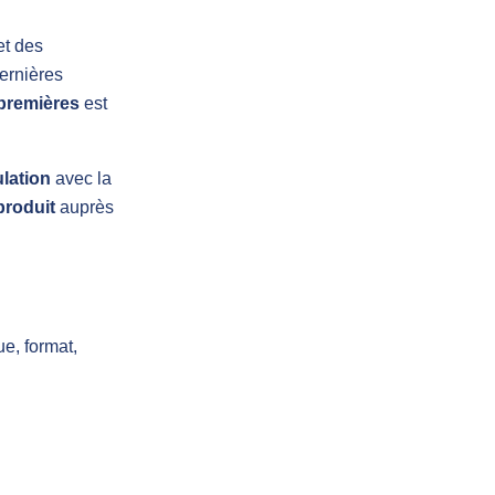
et des
dernières
premières
est
ulation
avec la
produit
auprès
ue, format,