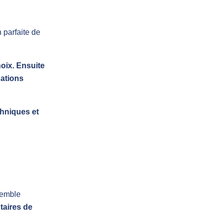
parfaite de
hoix. Ensuite
ations
chniques et
nsemble
taires de